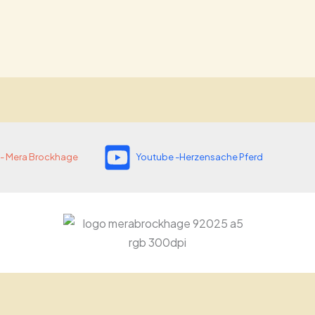
- Mera Brockhage
Youtube -Herzensache Pferd